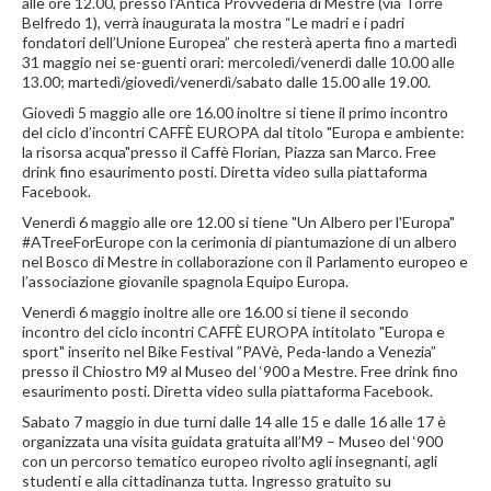
alle ore 12.00, presso l’Antica Provvederia di Mestre (via Torre
Belfredo 1), verrà inaugurata la mostra “Le madri e i padri
fondatori dell’Unione Europea” che resterà aperta fino a martedì
31 maggio nei se-guenti orari: mercoledì/venerdì dalle 10.00 alle
13.00; martedì/giovedì/venerdì/sabato dalle 15.00 alle 19.00.
Giovedì 5 maggio alle ore 16.00 inoltre si tiene il primo incontro
del ciclo d’incontri CAFFÈ EUROPA dal titolo "Europa e ambiente:
la risorsa acqua"presso il Caffè Florian, Piazza san Marco. Free
drink fino esaurimento posti. Diretta video sulla piattaforma
Facebook.
Venerdì 6 maggio alle ore 12.00 si tiene "Un Albero per l'Europa"
#ATreeForEurope con la cerimonia di piantumazione di un albero
nel Bosco di Mestre in collaborazione con il Parlamento europeo e
l’associazione giovanile spagnola Equipo Europa.
Venerdì 6 maggio inoltre alle ore 16.00 si tiene il secondo
incontro del ciclo incontri CAFFÈ EUROPA intitolato "Europa e
sport" inserito nel Bike Festival ”PAVè, Peda-lando a Venezia”
presso il Chiostro M9 al Museo del ‘900 a Mestre. Free drink fino
esaurimento posti. Diretta video sulla piattaforma Facebook.
Sabato 7 maggio in due turni dalle 14 alle 15 e dalle 16 alle 17 è
organizzata una visita guidata gratuita all’M9 – Museo del ‘900
con un percorso tematico europeo rivolto agli insegnanti, agli
studenti e alla cittadinanza tutta. Ingresso gratuito su