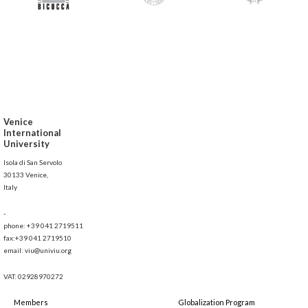
Venice
International
University
Isola di San Servolo
30133 Venice,
Italy
-
phone: +39 041 2719511
fax:+39 041 2719510
email: viu@univiu.org
VAT: 02928970272
Members
Globalization Program