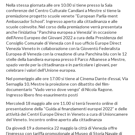
Nella stessa giornata alle ore 10.00 si tiene presso la Sala
conferenze del Centro Culturale Candiani a Mestre si tiene la
premiazione progetto scuole venete “European Parlia-ment
Ambassador School”. Ingresso aperto alla cittadinanza e alle
scuole coinvolte. Nel corso della premiazione verrà presentata
anche l’iniziativa “Panchina europea a Venezia” in occasione
dell'Anno Europeo dei Giovani 2022 a cura della Presidenza del
Consiglio Comunale di Venezia con il suo ufficio Europe Direct
Venezia Veneto in collaborazione con la Gioventù Federalista
Europea di Venezia con la creazione di una Panchina blu con le 12
stelle della bandiera europea presso il Parco Albanese a Mestre,
spazio verde per la cittadinanza e in particolare i giovani, per
celebrare i valori dell'Unione europea.
Nel pomeriggio alle ore 17.00 si tiene al Cinema Dante d'essai, Via
Sernaglia 10, Mestre la proiezione con dibattito del film-
documentario “Vado verso dove vengo” di Nicola Ragone.
Ingresso libero fino esaurimento posti
Mercoledì 18 maggio alle ore 11.00 si terrà l’evento online di
presentazione della “Guida ai finanziamenti europei 2022” e delle
attività dei Centri Europe Direct in Veneto a cura di Unioncamere
del Veneto. Incontro online aperto alla cittadinanza
Da giovedì 19 a domenica 22 maggio la città di Venezia offre
l’ingresso con tariffa promozionale al Museo di Storia Navale di