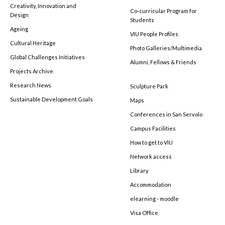
Creativity, Innovation and
Co-curricular Program for
Design
Students
Ageing
VIU People Profiles
Cultural Heritage
Photo Galleries/Multimedia
Global Challenges Initiatives
Alumni, Fellows & Friends
Projects Archive
Research News
Sculpture Park
Sustainable Development Goals
Maps
Conferences in San Servolo
Campus Facilities
How to get to VIU
Network access
Library
Accommodation
elearning - moodle
Visa Office