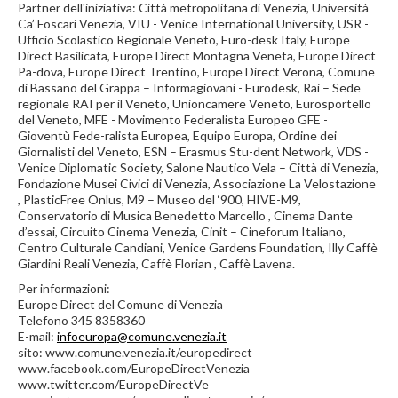
Partner dell'iniziativa: Città metropolitana di Venezia, Università
Ca’ Foscari Venezia, VIU - Venice International University, USR -
Ufficio Scolastico Regionale Veneto, Euro-desk Italy, Europe
Direct Basilicata, Europe Direct Montagna Veneta, Europe Direct
Pa-dova, Europe Direct Trentino, Europe Direct Verona, Comune
di Bassano del Grappa – Informagiovani - Eurodesk, Rai – Sede
regionale RAI per il Veneto, Unioncamere Veneto, Eurosportello
del Veneto, MFE - Movimento Federalista Europeo GFE -
Gioventù Fede-ralista Europea, Equipo Europa, Ordine dei
Giornalisti del Veneto, ESN – Erasmus Stu-dent Network, VDS -
Venice Diplomatic Society, Salone Nautico Vela – Città di Venezia,
Fondazione Musei Civici di Venezia, Associazione La Velostazione
, PlasticFree Onlus, M9 – Museo del ‘900, HIVE-M9,
Conservatorio di Musica Benedetto Marcello , Cinema Dante
d’essai, Circuito Cinema Venezia, Cinit – Cineforum Italiano,
Centro Culturale Candiani, Venice Gardens Foundation, Illy Caffè
Giardini Reali Venezia, Caffè Florian , Caffè Lavena.
Per informazioni:
Europe Direct del Comune di Venezia
Telefono 345 8358360
E-mail:
infoeuropa@comune.venezia.it
sito: www.comune.venezia.it/europedirect
www.facebook.com/EuropeDirectVenezia
www.twitter.com/EuropeDirectVe