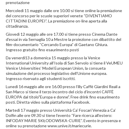
prenotazione
Mercoledì 11 maggio dalle ore 10.00 si tiene online la premiazione
del concorso per le scuole superiori venete “DIVENTIAMO
CITTADINI EUROPEI”. La premiazione on-line aperta alla
cittadinanza.
Giovedì 12 maggio alle ore 17.00 si tiene presso Cinema Dante
d'essai in via Sernaglia 10 a Mestre la proiezione con dibattito del
film-documentario “Cercando Europa” di Gaetano Ghiura.
Ingresso gratuito fino esaurimento posti
Da venerdì13 a domenica 15 maggio presso la Venice
International University all’Isola di San Servolo si tiene il VeUMEU
Venice Universities’ Model European Union, la consueta
simulazione del processo legislativo dell’Unione europea.
Ingresso riservato agli studenti iscritti.
Lunedì 16 maggio alle ore 16.00 presso l’illy Caffè Giardini Reali a
San Marco si tiene il terzo incontro del ciclo d’incontri CAFFÈ
EUROPA dal titolo"Europa e donne". Free drink fino esaurimento
posti. Diretta video sulla piattaforma Facebook.
Martedì 17 maggio presso Università Ca’ Foscari Venezia a Ca’
Dolfin alle ore 09.30 si tiene l’evento “Fare ricerca all’estero:
INFODAY MARIE SKŁODOWSKA-CURIE”. Evento in presenza e
online su prenotazione www.unive.it/mariecurie.