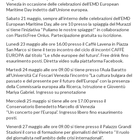
Venezia in occasione delle celebrazioni dell’EMD European
Maritime Day indetto dall’Unione europea.
Sabato 21 maggio, sempre all’interno delle celebrazioni dell’EMD
European Maritime Day, alle ore 10 presso la spiaggia del Murazzi
si tiene l'iniziativa “Puliamo le nostre spiagge!” in collaborazione
con PlasticFree Onlus. Partecipazione gratuita su iscrizione.
Lunedì 23 maggio alle ore 16.00 presso il Caffè Lavena in Piazza
San Marco si tiene il terzo incontro del ciclo di incontri CAFFÈ
EUROPA dal titolo “Le sfide europee del futuro”. Free drink fino
esaurimento posti. Diretta video sulla piattaforma Facebook.
Martedì 24 maggio alle ore 09.00 si tiene presso l’Aula Baratto
all’Università Ca’ Foscari Venezia l’incontro "La cultura bulgara del
passato e del presente per il futuro dell'Europa" con la presenza
della Commissaria europea alla Ricerca, Istruzione e Gioventù
Mariya Gabriel. Ingresso su prenotazione
Mercoledì 25 maggio si tiene alle ore 17.00 presso il
Conservatorio Benedetto Marcello di Venezia
“Un concerto per l’Europa”. Ingresso libero fino esaurimento
posti.
Venerdì 27 maggio alle ore 09.00 si tiene presso il Palazzo Grandi
Stazioni il corso di formazione per giornalisti del Veneto “Il ruolo
del giornalista nell’ambito delle crisi internazionali”.