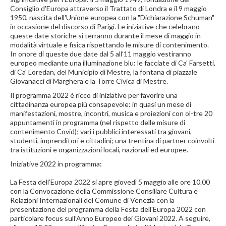
Consiglio d'Europa attraverso il Trattato di Londra e il 9 maggio
1950, nascita dell'Unione europea con la "Dichiarazione Schuman"
in occasione del discorso di Parigi. Le iniziative che celebrano
queste date storiche si terranno durante il mese di maggio in
modalità virtuale e fisica rispettando le misure di contenimento.
In onore di queste due date dal 5 all'11 maggio vestiranno
europeo mediante una illuminazione blu: le facciate di Ca' Farsetti,
di Ca' Loredan, del Municipio di Mestre, la fontana di piazzale
Giovanacci di Marghera e la Torre Civica di Mestre.
Il programma 2022 è ricco di iniziative per favorire una
cittadinanza europea più consapevole: in quasi un mese di
manifestazioni, mostre, incontri, musica e proiezioni con ol-tre 20
appuntamenti in programma (nel rispetto delle misure di
contenimento Covid); vari i pubblici interessati tra giovani,
studenti, imprenditori e cittadini; una trentina di partner coinvolti
tra istituzioni e organizzazioni locali, nazionali ed europee.
Iniziative 2022 in programma:
La Festa dell’Europa 2022 si apre giovedì 5 maggio alle ore 10.00
con la Convocazione della Commissione Consiliare Cultura e
Relazioni Internazionali del Comune di Venezia con la
presentazione del programma della Festa dell'Europa 2022 con
particolare focus sull’Anno Europeo dei Giovani 2022. A seguire,