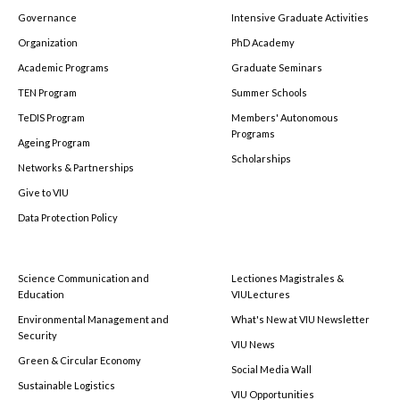
Governance
Intensive Graduate Activities
Organization
PhD Academy
Academic Programs
Graduate Seminars
TEN Program
Summer Schools
TeDIS Program
Members' Autonomous
Programs
Ageing Program
Scholarships
Networks & Partnerships
Give to VIU
Data Protection Policy
Science Communication and
Lectiones Magistrales &
Education
VIULectures
Environmental Management and
What's New at VIU Newsletter
Security
VIU News
Green & Circular Economy
Social Media Wall
Sustainable Logistics
VIU Opportunities