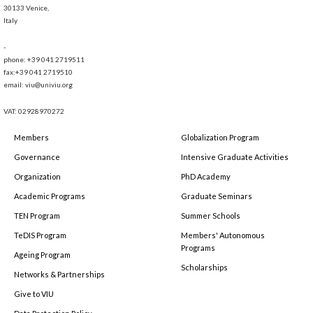
30133 Venice,
Italy
-
phone: +39 041 2719511
fax:+39 041 2719510
email: viu@univiu.org
VAT: 02928970272
Members
Globalization Program
Governance
Intensive Graduate Activities
Organization
PhD Academy
Academic Programs
Graduate Seminars
TEN Program
Summer Schools
TeDIS Program
Members' Autonomous
Programs
Ageing Program
Scholarships
Networks & Partnerships
Give to VIU