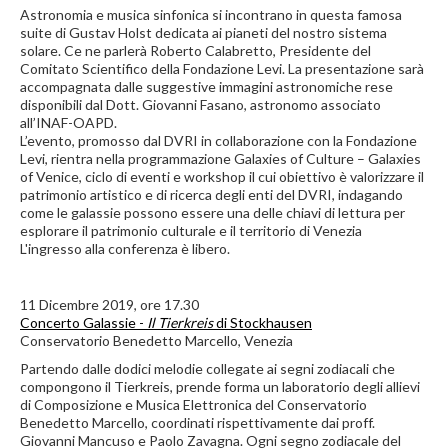
Astronomia e musica sinfonica si incontrano in questa famosa
suite di Gustav Holst dedicata ai pianeti del nostro sistema
solare. Ce ne parlerà Roberto Calabretto, Presidente del
Comitato Scientifico della Fondazione Levi. La presentazione sarà
accompagnata dalle suggestive immagini astronomiche rese
disponibili dal Dott. Giovanni Fasano, astronomo associato
all’INAF-OAPD.
L’evento, promosso dal DVRI in collaborazione con la Fondazione
Levi, rientra nella programmazione Galaxies of Culture – Galaxies
of Venice, ciclo di eventi e workshop il cui obiettivo è valorizzare il
patrimonio artistico e di ricerca degli enti del DVRI, indagando
come le galassie possono essere una delle chiavi di lettura per
esplorare il patrimonio culturale e il territorio di Venezia
L'ingresso alla conferenza è libero.
11 Dicembre 2019, ore 17.30
Concerto Galassie -
Il Tierkreis
di Stockhausen
Conservatorio Benedetto Marcello, Venezia
Partendo dalle dodici melodie collegate ai segni zodiacali che
compongono il Tierkreis, prende forma un laboratorio degli allievi
di Composizione e Musica Elettronica del Conservatorio
Benedetto Marcello, coordinati rispettivamente dai proff.
Giovanni Mancuso e Paolo Zavagna. Ogni segno zodiacale del