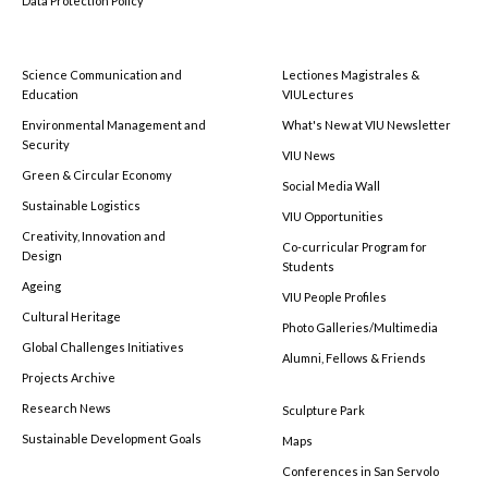
Data Protection Policy
Science Communication and
Lectiones Magistrales &
Education
VIULectures
Environmental Management and
What's New at VIU Newsletter
Security
VIU News
Green & Circular Economy
Social Media Wall
Sustainable Logistics
VIU Opportunities
Creativity, Innovation and
Co-curricular Program for
Design
Students
Ageing
VIU People Profiles
Cultural Heritage
Photo Galleries/Multimedia
Global Challenges Initiatives
Alumni, Fellows & Friends
Projects Archive
Research News
Sculpture Park
Sustainable Development Goals
Maps
Conferences in San Servolo